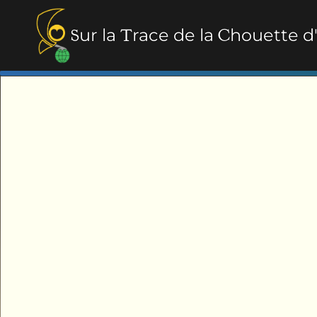
S
ur la
T
race de la
C
houette d