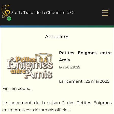
☰
S
ur la
T
race de la
C
houette d'
O
r
Actualités
Petites Enigmes entre
Amis
le 25/05/2025
Lancement : 25 mai 2025
Fin : en cours...
Le lancement de la saison 2 des Petites Énigmes
entre Amis est désormais officiel !